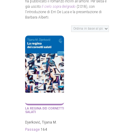
ha pubblicato il romanzo
Inclini all’amore
. Per Besa è
già uscito
Il cielo sopra Belgrado
(2018), con
l’introduzione di Erri De Luca e la presentazione di
Barbara Alberti.
LA REGINA DEI CORNETTI
SALATI
Djerković, Tijana M.
Passage
164