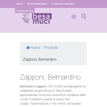
Bandi
Archivio Newsletter
Iscriviti alla newsletter
Librerie amiche
Home
/
Prodotti
/
Zapponi, Bernardino
Zapponi, Bernardino
Bernardino Zapponi
(1927-2000) nel dopoguerra ha
collaborato da giornalista al “Marc’Aurelio”,
apprendendovi la tecnica umoristica. Fondatore della
rivista “Il Delatore” e autore di diversi libri
(
Gobal
,
Trasformazioni
,
Il mio Fellini
), ha lavorato