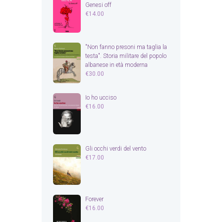
Genesi off
€
14.00
"Non fanno presoni ma taglia la
testa". Storia militare del popolo
albanese in età moderna
€
30.00
Io ho ucciso
€
16.00
Gli occhi verdi del vento
€
17.00
Forever
€
16.00