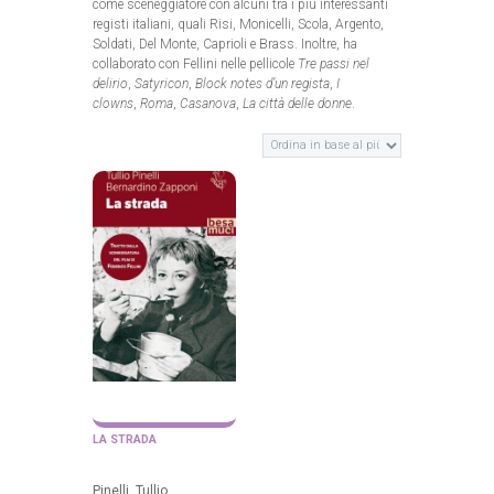
come sceneggiatore con alcuni tra i più interessanti
registi italiani, quali Risi, Monicelli, Scola, Argento,
Soldati, Del Monte, Caprioli e Brass. Inoltre, ha
collaborato con Fellini nelle pellicole
Tre passi nel
delirio
,
Satyricon
,
Block notes d’un regista
,
I
clowns
,
Roma
,
Casanova
,
La città delle donne
.
LA STRADA
Pinelli, Tullio