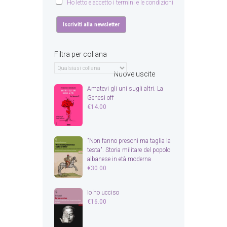
Ho letto e accetto i termini e le condizioni
Filtra per collana
Nuove uscite
Amatevi gli uni sugli altri. La
Genesi off
€
14.00
"Non fanno presoni ma taglia la
testa". Storia militare del popolo
albanese in età moderna
€
30.00
Io ho ucciso
€
16.00