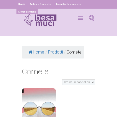
Bandi
Archivio Newsletter
Iscriviti alla newsletter
Librerie amiche
Home
/
Prodotti
/
Comete
Comete