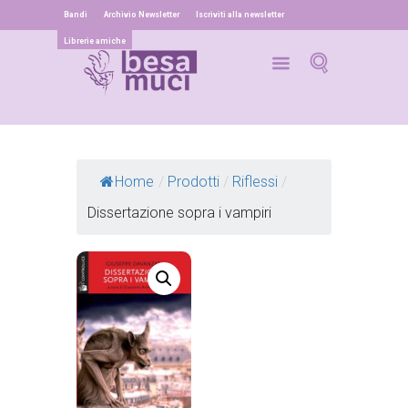
Bandi
Archivio Newsletter
Iscriviti alla newsletter
Librerie amiche
Home
/
Prodotti
/
Riflessi
/
Dissertazione sopra i vampiri