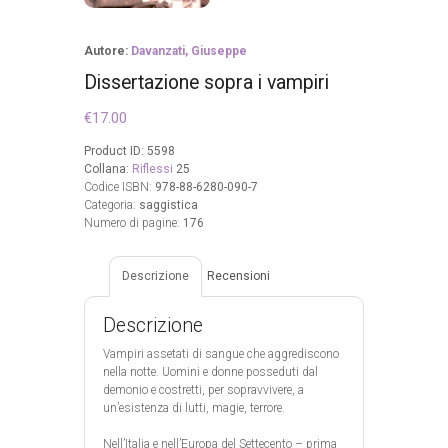
Autore:
Davanzati, Giuseppe
Dissertazione sopra i vampiri
€
17.00
Product ID:
5598
Collana:
Riflessi
25
Codice ISBN:
978-88-6280-090-7
Categoria:
saggistica
Numero di pagine:
176
Descrizione
Recensioni
Descrizione
Vampiri assetati di sangue che aggrediscono
nella notte. Uomini e donne posseduti dal
demonio e costretti, per sopravvivere, a
un’esistenza di lutti, magie, terrore.
Nell’Italia e nell’Europa del Settecento – prima