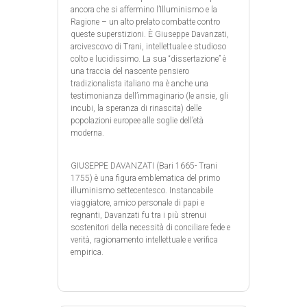
ancora che si affermino l’Illuminismo e la
Ragione – un alto prelato combatte contro
queste superstizioni. È Giuseppe Davanzati,
arcivescovo di Trani, intellettuale e studioso
colto e lucidissimo. La sua “dissertazione” è
una traccia del nascente pensiero
tradizionalista italiano ma è anche una
testimonianza dell’immaginario (le ansie, gli
incubi, la speranza di rinascita) delle
popolazioni europee alle soglie dell’età
moderna.
GIUSEPPE DAVANZATI (Bari 1665- Trani
1755) è una figura emblematica del primo
illuminismo settecentesco. Instancabile
viaggiatore, amico personale di papi e
regnanti, Davanzati fu tra i più strenui
sostenitori della necessità di conciliare fede e
verità, ragionamento intellettuale e verifica
empirica.