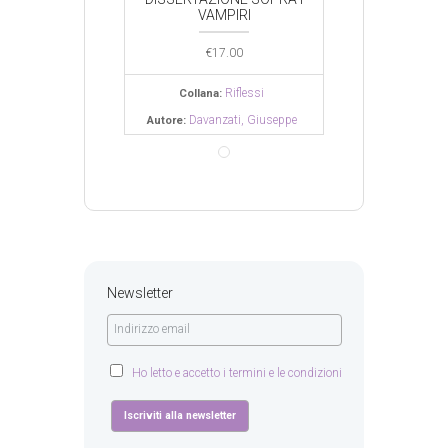
AMPIRI
VAMPIRI
VAMPI
€
17.00
€
17.00
€
17.0
Riflessi
Riflessi
Ri
na:
Collana:
Collana:
anzati, Giuseppe
Davanzati, Giuseppe
Davanzat
Autore:
Autore:
Newsletter
Ho letto e accetto i termini e le condizioni