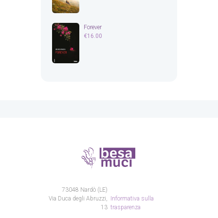
Forever
€
16.00
73048 Nardò (LE)
Via Duca degli Abruzzi,
Informativa sulla
13
trasparenza