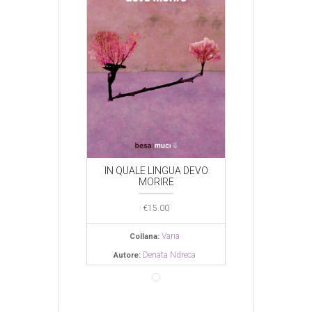
 LINGUA DEVO
IN QUALE LINGUA DEVO
IN QUALE LI
ORIRE
MORIRE
MORI
€
15.00
€
15.00
€
15.0
Varia
Varia
V
ana:
Collana:
Collana:
Denata Ndreca
Denata Ndreca
Denat
Autore:
Autore: