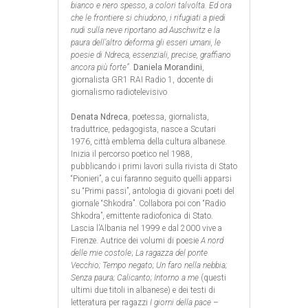
bianco e nero spesso, a colori talvolta. Ed ora
che le frontiere si chiudono, i rifugiati a piedi
nudi sulla neve riportano ad Auschwitz e la
paura dell’altro deforma gli esseri umani, le
poesie di Ndreca, essenziali, precise, graffiano
ancora più forte”
.
Daniela Morandini
,
giornalista GR1 RAI Radio 1, docente di
giornalismo radiotelevisivo
Denata Ndreca
, poetessa, giornalista,
traduttrice, pedagogista, nasce a Scutari
1976, città emblema della cultura albanese.
Inizia il percorso poetico nel 1988,
pubblicando i primi lavori sulla rivista di Stato
“Pionieri”, a cui faranno seguito quelli apparsi
su “Primi passi”, antologia di giovani poeti del
giornale “Shkodra”. Collabora poi con “Radio
Shkodra”, emittente radiofonica di Stato.
Lascia l’Albania nel 1999 e dal 2000 vive a
Firenze. Autrice dei volumi di poesie
A nord
delle mie costole
;
La ragazza del ponte
Vecchio; Tempo negato; Un faro nella nebbia;
Senza paura; Calicanto; Intorno a me
(questi
ultimi due titoli in albanese) e dei testi di
letteratura per ragazzi
I giorni della pace
–