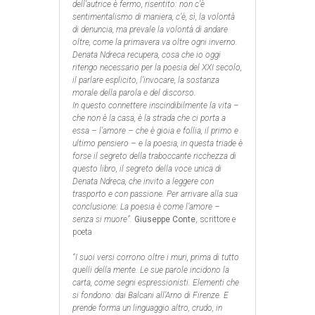
dell’autrice è fermo, risentito: non c’è
sentimentalismo di maniera, c’è, sì, la volontà
di denuncia, ma prevale la volontà di andare
oltre, come la primavera va oltre ogni inverno.
Denata Ndreca recupera, cosa che io oggi
ritengo necessario per la poesia del XXI secolo,
il parlare esplicito, l’invocare, la sostanza
morale della parola e del discorso.
In questo connettere inscindibilmente la vita –
che non è la casa, è la strada che ci porta a
essa – l’amore – che è gioia e follia, il primo e
ultimo pensiero – e la poesia, in questa triade è
forse il segreto della traboccante ricchezza di
questo libro, il segreto della voce unica di
Denata Ndreca, che invito a leggere con
trasporto e con passione. Per arrivare alla sua
conclusione: La poesia è come l’amore –
senza si muore”.
Giuseppe Conte
, scrittore e
poeta
“I suoi versi corrono oltre i muri, prima di tutto
quelli della mente. Le sue parole incidono la
carta, come segni espressionisti. Elementi che
si fondono: dai Balcani all’Arno di Firenze. E
prende forma un linguaggio altro, crudo, in