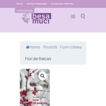
Bandi
Archivio Newsletter
Iscriviti alla newsletter
Librerie amiche
Home
/
Prodotti
/
Fuori collana
/
Fiori dei Balcani