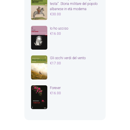
testa". Storia militare del popolo
albanese in età moderna
€
30.00
Io ho ucciso
€
16.00
Gli occhi verdi del vento
€
17.00
Forever
€
16.00