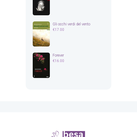
Gli occhi verdi del vento
€
17.00
Forever
€
16.00