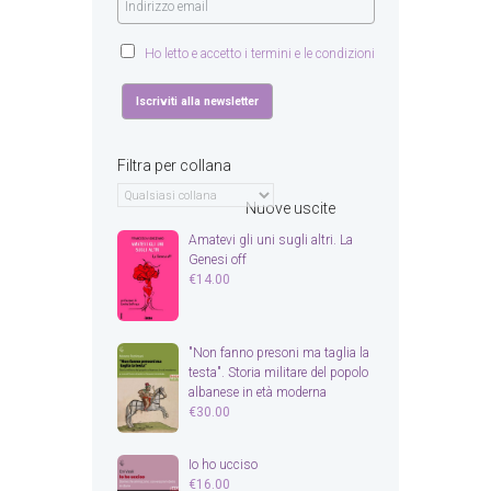
Ho letto e accetto i termini e le condizioni
Filtra per collana
Nuove uscite
Amatevi gli uni sugli altri. La
Genesi off
€
14.00
"Non fanno presoni ma taglia la
testa". Storia militare del popolo
albanese in età moderna
€
30.00
Io ho ucciso
€
16.00