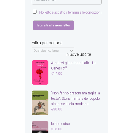
Ho letto e accetto i termini e le condizioni
Filtra per collana
Nuove uscite
Amatevi gli uni sugli altri. La
Genesi off
€
14.00
"Non fanno presoni ma taglia la
testa". Storia militare del popolo
albanese in età moderna
€
30.00
Io ho ucciso
€
16.00