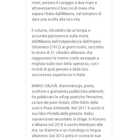
mesi, presero il coraggio a due mani e
attraversarono il braccio di mare che
separa l’Italia dall’Albania, nel tentativo di
dare una svolta alla loro vita.
Il volume, introdotto da un’ampia e
accurata panoramica sulla storia
dell’Albania dall’indipendenza dall’Impero
Ottomano (1912) ai giorni nostri, racconta
le storie di 21 cittadini albanesi che
raggiunsero le nostre coste assiepati a
migliaia sulle navi della speranza, con i
ricordi di quel periodo e della loro
successiva esperienza in Italia.
MARIO CALIVÀ
, drammaturgo, poeta,
scrittore e giornalista pubblicista arbëresh,
ha pubblicato le sillogi poetiche
Percezioni
,
La luce dei punti lontani
,
Oltre l’oblio della
voce
e
Poezi Arbëreshe
. Nel 2017 è uscito il
suo libro
Portella della ginestra. Sedici
sopravvissuti raccontano la strage
. In Kosovo
e Albania nel 2018 è uscito
Rrëmbyesi dhe
Ara
, un dramma e un monologo in lingua
albanese. Dal 2012 porta in scena le sue