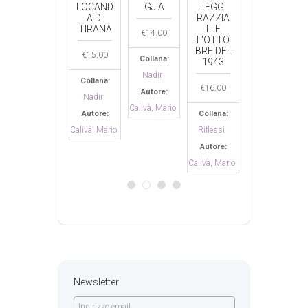
ËRE
LOCAND
GJIA
LEGGI
ARBËRE
LOCAN
L’OR
A DI
RAZZIA
SH/L’OR
A DI
O
TIRANA
LI E
O
TIRAN
€
14.00
ËRE
L'OTTO
ARBËRE
H
BRE DEL
SH
€
15.00
€
15.00
Collana:
1943
Nadir
.00
€
18.00
Collana:
Collana
€
16.00
Autore:
Nadir
Nadir
ana:
Collana:
Calivà, Mario
Autore:
Collana:
Autore:
ia
Varia
Calivà, Mario
Riflessi
Calivà, Ma
ore:
Autore:
Autore:
 Mario
Calivà, Mario
Calivà, Mario
Newsletter