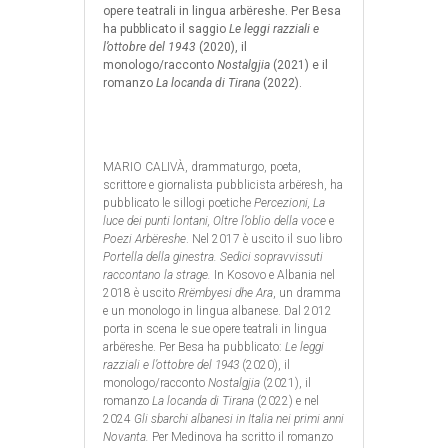
opere teatrali in lingua arbëreshe. Per Besa
ha pubblicato il saggio
Le leggi razziali e
l’ottobre del 1943
(2020), il
monologo/racconto
Nostalgjia
(2021) e il
romanzo
La locanda di Tirana
(2022).
MARIO CALIVÀ, drammaturgo, poeta,
scrittore e giornalista pubblicista arbëresh, ha
pubblicato le sillogi poetiche
Percezioni, La
luce dei punti lontani, Oltre l’oblio della voce
e
Poezi Arbëreshe
. Nel 2017 è uscito il suo libro
Portella della ginestra. Sedici sopravvissuti
raccontano la strage.
In Kosovo e Albania nel
2018 è uscito
Rrëmbyesi dhe Ara
, un dramma
e un monologo in lingua albanese. Dal 2012
porta in scena le sue opere teatrali in lingua
arbëreshe. Per Besa ha pubblicato:
Le leggi
razziali e l’ottobre del 1943
(2020), il
monologo/racconto
Nostalgjia
(2021), il
romanzo
La locanda di Tirana
(2022) e nel
2024
Gli sbarchi albanesi in Italia nei primi anni
Novanta.
Per Medinova ha scritto il romanzo