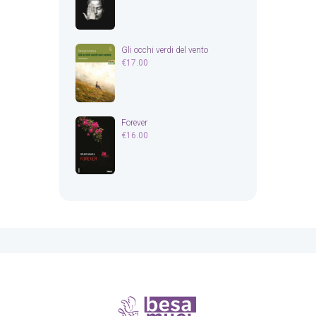
Gli occhi verdi del vento
€
17.00
Forever
€
16.00