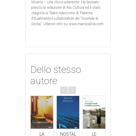
Miseria
–
Una storia arbëreshe.
Ha lavorato
presso la redazione di Rai Cultura ed è stato
stagista al Teatro Massimo di Palermo.
Attualmente è collaboratore del “Giornale di
Sicilia”. Ulteriori info su www.mariocaliva.com.
Dello stesso
autore
RI
LA
NOSTAL
LE
ARI
LA