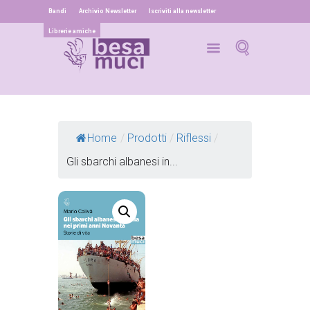
Bandi
Archivio Newsletter
Iscriviti alla newsletter
Librerie amiche
Home
/
Prodotti
/
Riflessi
/
Gli sbarchi albanesi in...