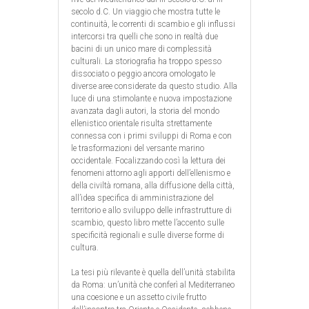
secolo d.C. Un viaggio che mostra tutte le
continuità, le correnti di scambio e gli influssi
intercorsi tra quelli che sono in realtà due
bacini di un unico mare di complessità
culturali. La storiografia ha troppo spesso
dissociato o peggio ancora omologato le
diverse aree considerate da questo studio. Alla
luce di una stimolante e nuova impostazione
avanzata dagli autori, la storia del mondo
ellenistico orientale risulta strettamente
connessa con i primi sviluppi di Roma e con
le trasformazioni del versante marino
occidentale. Focalizzando così la lettura dei
fenomeni attorno agli apporti dell’ellenismo e
della civiltà romana, alla diffusione della città,
all’idea specifica di amministrazione del
territorio e allo sviluppo delle infrastrutture di
scambio, questo libro mette l’accento sulle
specificità regionali e sulle diverse forme di
cultura.
La tesi più rilevante è quella dell’unità stabilita
da Roma: un’unità che conferì al Mediterraneo
una coesione e un assetto civile frutto