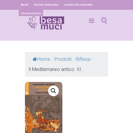
Bandi
Archivio Newsletter
Iscriviti alla newsletter
Librerie amiche
Home
/
Prodotti
/
Riflessi
/
Il Mediterraneo antico. III...