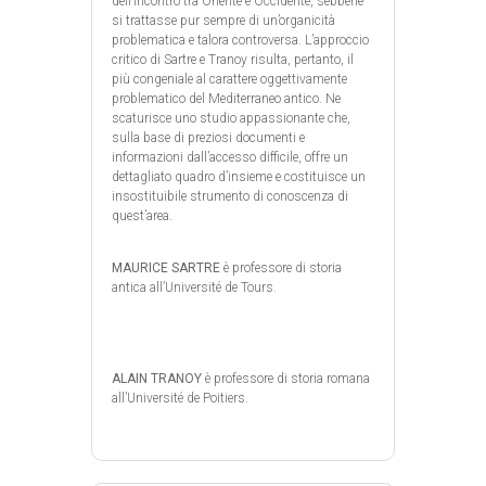
dell’incontro tra Oriente e Occidente, sebbene
si trattasse pur sempre di un’organicità
problematica e talora controversa. L’approccio
critico di Sartre e Tranoy risulta, pertanto, il
più congeniale al carattere oggettivamente
problematico del Mediterraneo antico. Ne
scaturisce uno studio appassionante che,
sulla base di preziosi documenti e
informazioni dall’accesso difficile, offre un
dettagliato quadro d’insieme e costituisce un
insostituibile strumento di conoscenza di
quest’area.
MAURICE SARTRE
è professore di storia
antica all’Université de Tours.
ALAIN TRANOY
è professore di storia romana
all’Université de Poitiers.