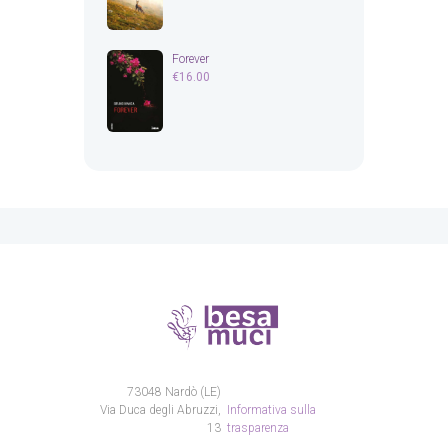
Forever
€
16.00
73048 Nardò (LE)
Via Duca degli Abruzzi,
Informativa sulla
13
trasparenza