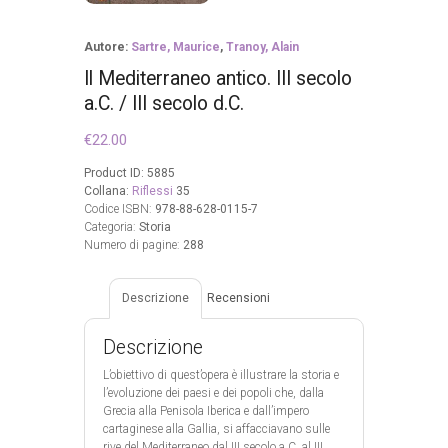
Autore:
Sartre, Maurice
,
Tranoy, Alain
Il Mediterraneo antico. III secolo
a.C. / III secolo d.C.
€
22.00
Product ID:
5885
Collana:
Riflessi
35
Codice ISBN:
978-88-628-0115-7
Categoria:
Storia
Numero di pagine:
288
Descrizione
Recensioni
Descrizione
L’obiettivo di quest’opera è illustrare la storia e
l’evoluzione dei paesi e dei popoli che, dalla
Grecia alla Penisola Iberica e dall’impero
cartaginese alla Gallia, si affacciavano sulle
rive del Mediterraneo dal III secolo a.C. al III