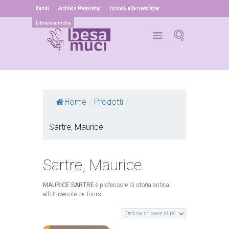
Bandi
Archivio Newsletter
Iscriviti alla newsletter
Librerie amiche
Home
/
Prodotti
/
Sartre, Maurice
Sartre, Maurice
MAURICE SARTRE
è professore di storia antica
all’Université de Tours.