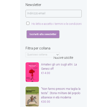
Newsletter
Ho letto e accetto i termini e le condizioni
Filtra per collana
Nuove uscite
Amatevi gli uni sugli altri. La
Genesi off
€
14.00
"Non fanno presoni ma taglia la
testa". Storia militare del popolo
albanese in età moderna
€
30.00