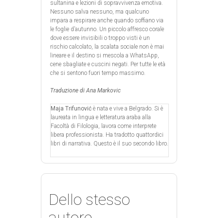
sultanina e lezioni di sopravvivenza emotiva.
Nessuno salva nessuno, ma qualcuno
impara a respirare anche quando soffiano via
le foglie d’autunno. Un piccolo affresco corale
dove essere invisibili o troppo visti è un
rischio calcolato, la scalata sociale non è mai
lineare e il destino si mescola a WhatsApp,
cene sbagliate e cuscini negati. Per tutte le età
che si sentono fuori tempo massimo.
Traduzione di Ana
Markovic
Maja Trifunović
è nata e vive a Belgrado. Si è
laureata in lingua e letteratura araba alla
Facoltà di Filologia, lavora come interprete
libera professionista. Ha tradotto quattordici
libri di narrativa. Questo è il suo secondo libro.
Dello stesso
autore