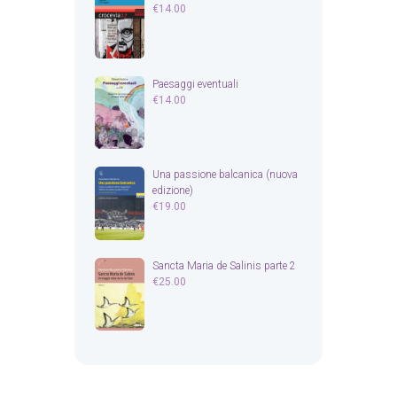
€
14.00
Paesaggi eventuali
€
14.00
Una passione balcanica (nuova
edizione)
€
19.00
Sancta Maria de Salinis parte 2
€
25.00