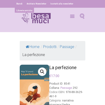
Bandi
Archivio Newsletter
Iscriviti alla newsletter
Librerie amiche
Home
/
Prodotti
/
Passage
/
La perfezione
La perfezione
€
17.00
Product ID:
8541
Collana:
Passage
292
Codice ISBN:
978-88-3629-
461-9
Categoria:
narrativa
straniera/Serbia