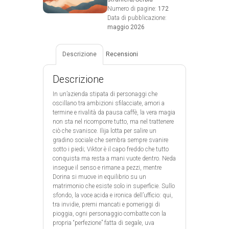
Numero di pagine:
172
Data di pubblicazione:
maggio 2026
Descrizione
Recensioni
Descrizione
In un’azienda stipata di personaggi che
oscillano tra ambizioni sfilacciate, amori a
termine e rivalità da pausa caffè, la vera magia
non sta nel ricomporre tutto, ma nel trattenere
ciò che svanisce. Ilija lotta per salire un
gradino sociale che sembra sempre svanire
sotto i piedi; Viktor è il capo freddo che tutto
conquista ma resta a mani vuote dentro. Neda
insegue il senso e rimane a pezzi, mentre
Dorina si muove in equilibrio su un
matrimonio che esiste solo in superficie. Sullo
sfondo, la voce acida e ironica dell’ufficio: qui,
tra invidie, premi mancati e pomeriggi di
pioggia, ogni personaggio combatte con la
propria “perfezione” fatta di segale, uva