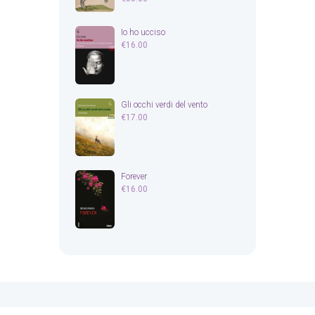
Io ho ucciso
€
16.00
Gli occhi verdi del vento
€
17.00
Forever
€
16.00