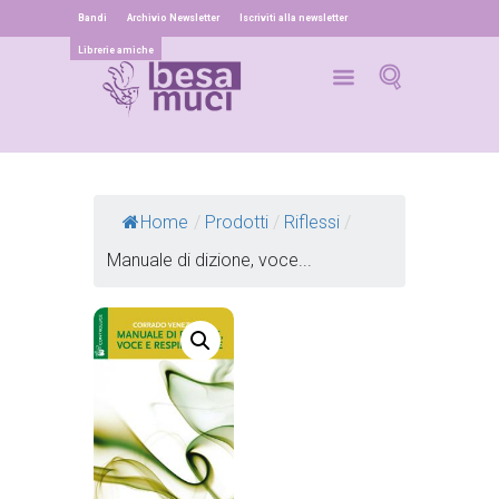
Bandi
Archivio Newsletter
Iscriviti alla newsletter
Librerie amiche
Home
/
Prodotti
/
Riflessi
/
Manuale di dizione, voce...