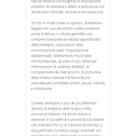
natura fonetica con esigenze di respirazione,
problemi di cantilena e difetti di pronuncia con
dimensioni ritmiche, intonative ed espressive.
Scritto in modo chiaro e rigoroso, divertente e
leggero nei suoi raccontini e nelle numerose
prove di lettura, il volume permette una
comprensione pratica e teorica approfondita
delle molteplici implicazioni della
comunicazione orale: l’impostazione
diaframmale, l’allenamento muscolare
mimico-facciale, gli esercizi più idonei per
l’eliminazione di cadenze dialettali, la
comprensione dei meccanismi di pronuncia
della fonetica italiana e le tecniche più
avanzate per controllare timbro, pause, volume
e intonazione.
Corrado Veneziano è uno dei più affermati
docenti di didattica della lingua e della
pronuncia italiana. Ha tenuto lezioni e
seminari in accademie e università sia italiane
che straniere (fra cui la Harvard University), e
ha pubblicato numerosi saggi incentrati sul