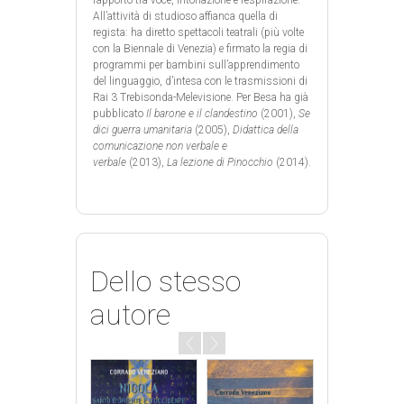
rapporto tra voce, intonazione e respirazione.
All’attività di studioso affianca quella di
regista: ha diretto spettacoli teatrali (più volte
con la Biennale di Venezia) e firmato la regia di
programmi per bambini sull’apprendimento
del linguaggio, d’intesa con le trasmissioni di
Rai 3 Trebisonda-Melevisione. Per Besa ha già
pubblicato
Il barone e il clandestino
(2001),
Se
dici guerra umanitaria
(2005),
Didattica della
comunicazione non verbale e
verbale
(2013),
La lezione di Pinocchio
(2014).
Dello stesso
autore