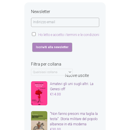
Newsletter
Ho letto e accetto i termini e le condizioni
Filtra per collana
Nuove uscite
Amatevi gli uni sugli altri. La
Genesi off
€
14.00
"Non fanno presoni ma taglia la
testa". Storia militare del popolo
albanese in età moderna
€
30.00