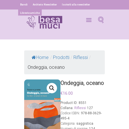
Bandi
Archivio Newsletter
Iscriviti alla newsletter
Librerie amiche
Home
/
Prodotti
/
Riflessi
/
Ondeggia, oceano
Ondeggia, oceano
€
16.00
Product ID:
8551
Collana:
Riflessi
127
Codice ISBN:
978-88-3629-
495-4
Categoria:
saggistica
Numero di pagine:
124