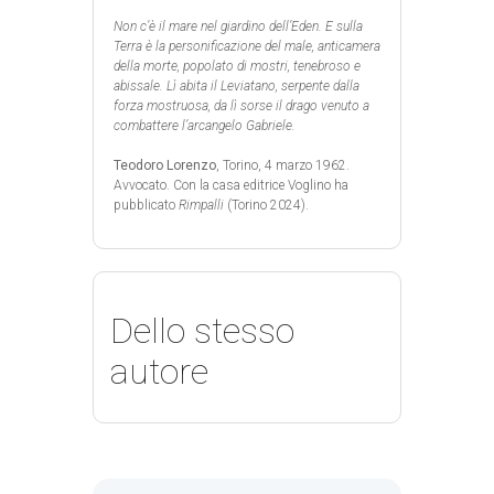
Non c’è il mare nel giardino dell’Eden. E sulla
Terra è la personificazione del male, anticamera
della morte, popolato di mostri, tenebroso e
abissale. Lì abita il Leviatano, serpente dalla
forza mostruosa, da lì sorse il drago venuto a
combattere l’arcangelo Gabriele.
Teodoro Lorenzo
, Torino, 4 marzo 1962.
Avvocato. Con la casa editrice Voglino ha
pubblicato
Rimpalli
(Torino 2024).
Dello stesso
autore