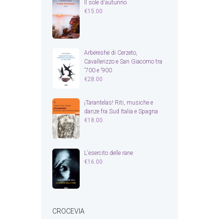
Il sole d'autunno
€
15.00
Arbëreshë di Cerzeto,
Cavallerizzo e San Giacomo tra
’700 e ’900
€
28.00
¡Tarantelas! Riti, musiche e
danze fra Sud Italia e Spagna
€
18.00
L'esercito delle rane
€
16.00
CROCEVIA