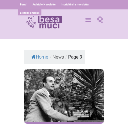
Bandi
Archivio Newsletter
Iscriviti alla newsletter
Librerie amiche
Home
/
News
/
Page 3