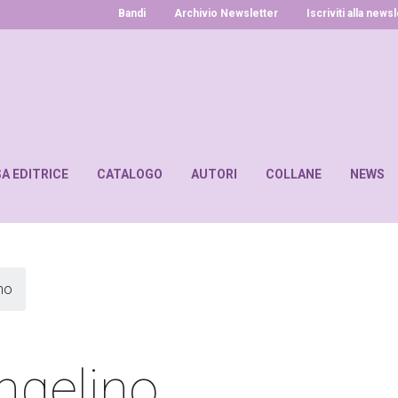
Bandi
Archivio Newsletter
Iscriviti alla news
SA EDITRICE
CATALOGO
AUTORI
COLLANE
NEWS
no
ngelino