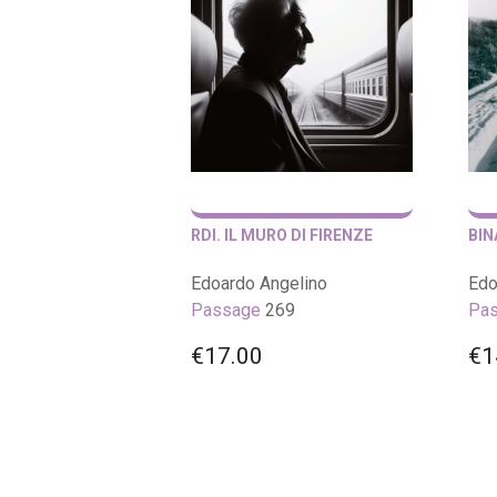
RDI. IL MURO DI FIRENZE
BIN
Edoardo Angelino
Edo
Passage
269
Pa
€
17.00
€
1