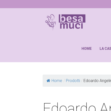
HOME
LA CA
Home
/
Prodotti
/
Edoardo Angeli
Edoardo A