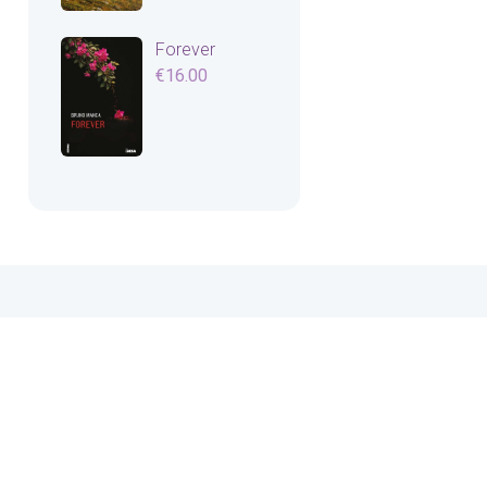
Forever
€
16.00