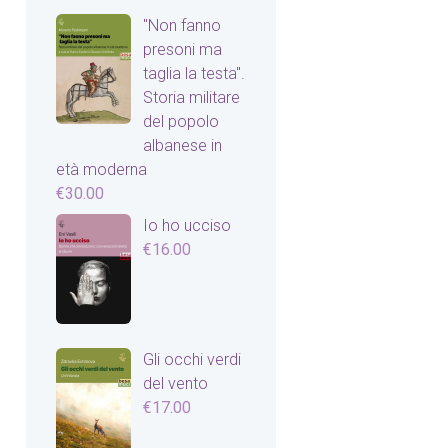
"Non fanno
presoni ma
taglia la testa".
Storia militare
del popolo
albanese in
età moderna
€
30.00
Io ho ucciso
€
16.00
Gli occhi verdi
del vento
€
17.00