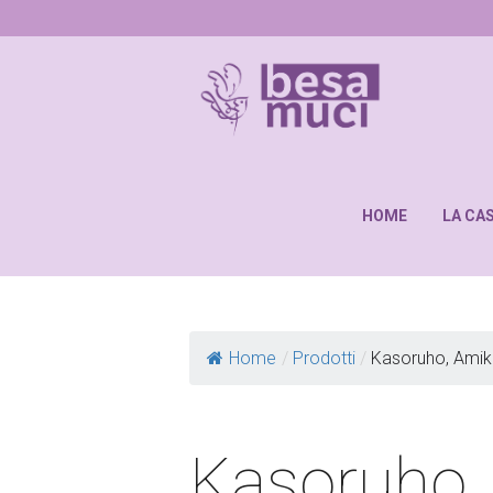
HOME
LA CA
Home
/
Prodotti
/
Kasoruho, Amik
Kasoruho,