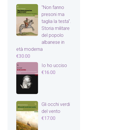
"Non fanno
presoni ma
taglia la testa".
Storia militare
del popolo
albanese in
età moderna
€
30.00
Io ho ucciso
€
16.00
Gli occhi verdi
del vento
€
17.00