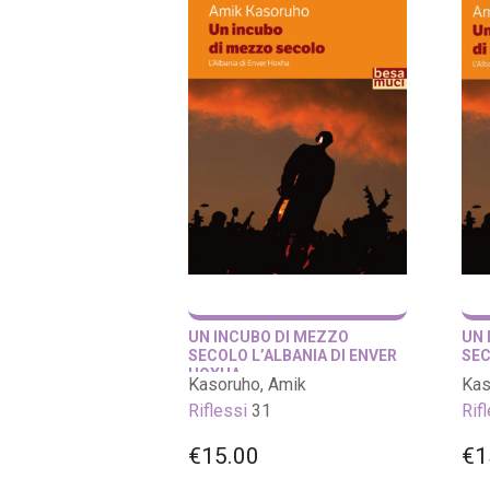
UN INCUBO DI MEZZO
UN 
SECOLO L’ALBANIA DI ENVER
SE
HOXHA
Kasoruho, Amik
Kas
Riflessi
31
Rif
€
15.00
€
1