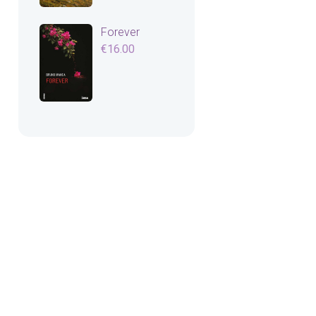
Forever
€
16.00