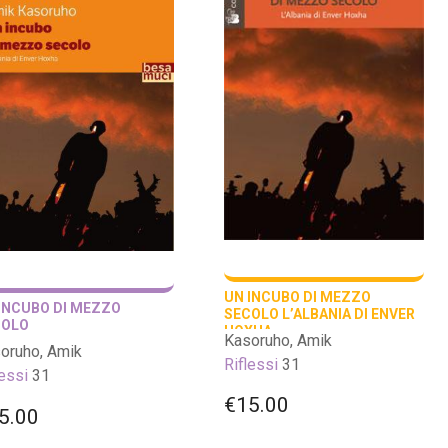
UN INCUBO DI MEZZO
INCUBO DI MEZZO
SECOLO L’ALBANIA DI ENVER
COLO
HOXHA
Kasoruho, Amik
oruho, Amik
Riflessi
31
lessi
31
€
15.00
5.00