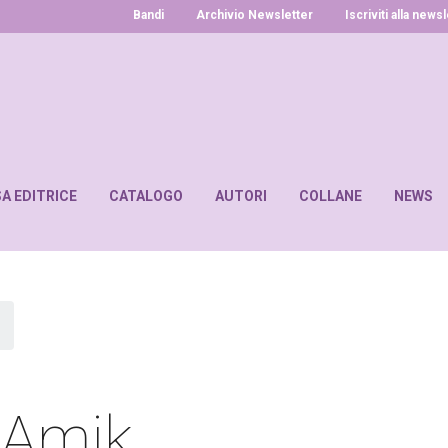
Bandi
Archivio Newsletter
Iscriviti alla news
SA EDITRICE
CATALOGO
AUTORI
COLLANE
NEWS
 Amik