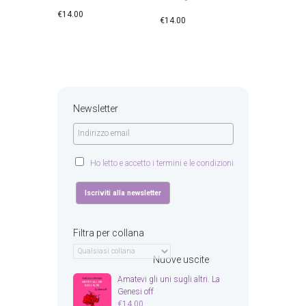
€
14.00
€
14.00
Newsletter
Ho letto e accetto i termini e le condizioni
Filtra per collana
Nuove uscite
Amatevi gli uni sugli altri. La
Genesi off
€
14.00