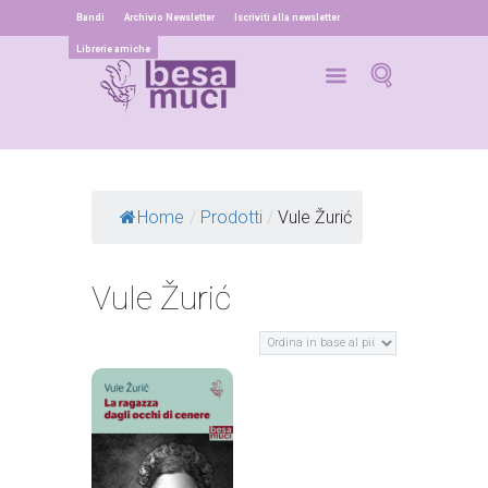
Bandi
Archivio Newsletter
Iscriviti alla newsletter
Librerie amiche
Home
/
Prodotti
/
Vule Žurić
Vule Žurić