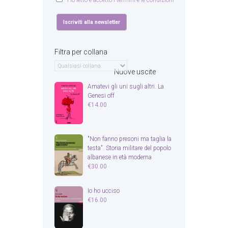
Ho letto e accetto i termini e le condizioni
Filtra per collana
Nuove uscite
Amatevi gli uni sugli altri. La
Genesi off
€
14.00
"Non fanno presoni ma taglia la
testa". Storia militare del popolo
albanese in età moderna
€
30.00
Io ho ucciso
€
16.00