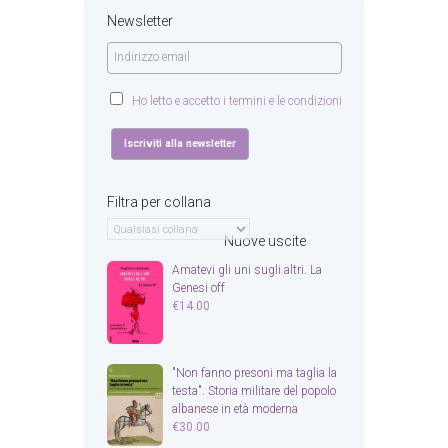
Newsletter
Ho letto e accetto i termini e le condizioni
Filtra per collana
Nuove uscite
Amatevi gli uni sugli altri. La
Genesi off
€
14.00
"Non fanno presoni ma taglia la
testa". Storia militare del popolo
albanese in età moderna
€
30.00