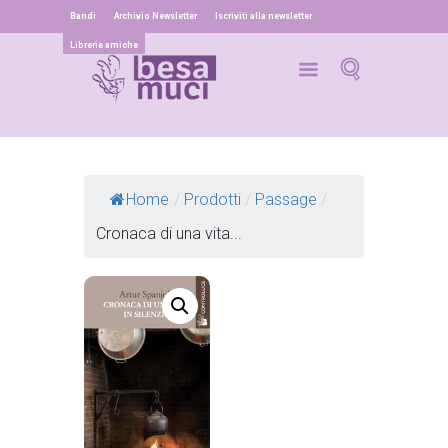
Bandi
Archivio Newsletter
Iscriviti alla newsletter
Librerie amiche
Home
/
Prodotti
/
Passage
/
Cronaca di una vita...