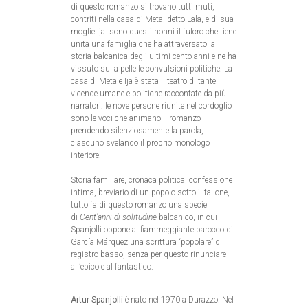
di questo romanzo si trovano tutti muti,
contriti nella casa di Meta, detto Lala, e di sua
moglie Ija: sono questi nonni il fulcro che tiene
unita una famiglia che ha attraversato la
storia balcanica degli ultimi cento anni e ne ha
vissuto sulla pelle le convulsioni politiche. La
casa di Meta e Ija è stata il teatro di tante
vicende umane e politiche raccontate da più
narratori: le nove persone riunite nel cordoglio
sono le voci che animano il romanzo
prendendo silenziosamente la parola,
ciascuno svelando il proprio monologo
interiore.
Storia familiare, cronaca politica, confessione
intima, breviario di un popolo sotto il tallone,
tutto fa di questo romanzo una specie
di
Cent’anni di solitudine
balcanico, in cui
Spanjolli oppone al fiammeggiante barocco di
García Márquez una scrittura “popolare” di
registro basso, senza per questo rinunciare
all’epico e al fantastico.
Artur Spanjolli
è nato nel 1970 a Durazzo. Nel