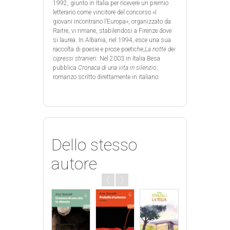
1992, giunto in Italia per ricevere un premio
letterario come vincitore del concorso «I
giovani incontrano l’Europa», organizzato da
Raitre, vi rimane, stabilendosi a Firenze dove
si laurea. In Albania, nel 1994, esce una sua
raccolta di poesie e prose poetiche,
La notte dei
cipressi stranieri.
Nel 2003 in Italia Besa
pubblica
Cronaca di una vita in silenzio
,
romanzo scritto direttamente in italiano.
Dello stesso
autore