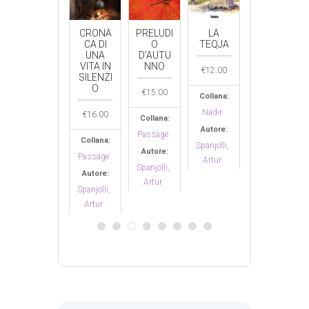
L’ACCUS
CRONA
PRELUDI
LA
EDUART
A
CA DI
O
TEQJA
SILENZI
UNA
D’AUTU
€
14.00
OSA
VITA IN
NNO
€
12.00
SILENZI
Collana:
O
€
14.00
€
15.00
Collana:
Nadir
Nadir
€
16.00
Collana:
Collana:
Autore:
Autore:
Passage
Passage
Spanjolli,
Collana:
Spanjolli,
Artur
Autore:
Autore:
Passage
Artur
Spanjolli,
Spanjolli,
Autore:
Artur
Artur
Spanjolli,
Artur