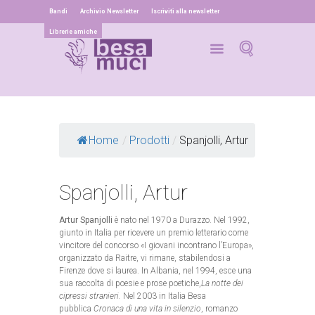
Bandi
Archivio Newsletter
Iscriviti alla newsletter
Librerie amiche
Home
/
Prodotti
/
Spanjolli, Artur
Spanjolli, Artur
Artur Spanjolli
è nato nel 1970 a Durazzo. Nel 1992,
giunto in Italia per ricevere un premio letterario come
vincitore del concorso «I giovani incontrano l’Europa»,
organizzato da Raitre, vi rimane, stabilendosi a
Firenze dove si laurea. In Albania, nel 1994, esce una
sua raccolta di poesie e prose poetiche,
La notte dei
cipressi stranieri.
Nel 2003 in Italia Besa
pubblica
Cronaca di una vita in silenzio
, romanzo