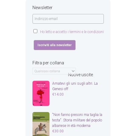
Newsletter
Ho letto e accetto i termini e le condizioni
Filtra per collana
Nuove uscite
Amatevi gli uni sugli altri. La
Genesi off
€
14.00
"Non fanno presoni ma taglia la
testa". Storia militare del popolo
albanese in età moderna
€
30.00