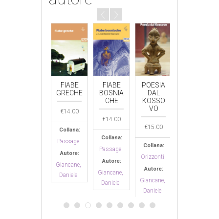
FIABE
FIABE
FIABE
POESIA
FIABE
CRETES
GRECHE
BOSNIA
DAL
GRECHE
I
CHE
KOSSO
VO
€
14.00
€
12.00
€
14.00
€
14.00
€
15.00
Collana:
Collana:
Collana:
Collana:
Passage
Passage
Collana:
Passage
Passage
Autore:
Autore:
Orizzonti
Autore:
Autore:
Giancane,
Giancane,
Autore:
Giancane,
Giancane,
Daniele
Daniele
Giancane,
Daniele
Daniele
Daniele