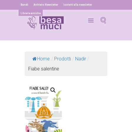
Bandi
Archivio Newsletter
Iscriviti alla newsletter
Librerie amiche
Home
/
Prodotti
/
Nadir
/
Fiabe salentine