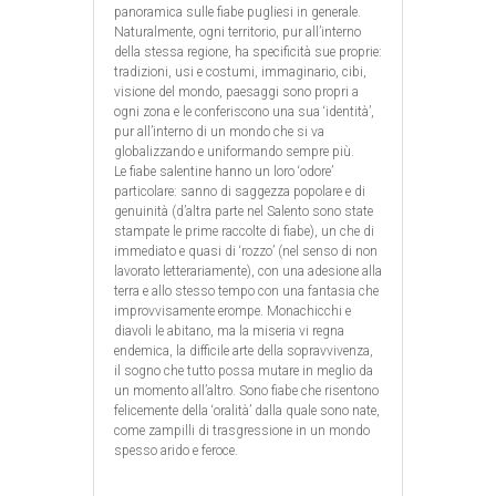
panoramica sulle fiabe pugliesi in generale.
Naturalmente, ogni territorio, pur all’interno
della stessa regione, ha specificità sue proprie:
tradizioni, usi e costumi, immaginario, cibi,
visione del mondo, paesaggi sono propri a
ogni zona e le conferiscono una sua ‘identità’,
pur all’interno di un mondo che si va
globalizzando e uniformando sempre più.
Le fiabe salentine hanno un loro ‘odore’
particolare: sanno di saggezza popolare e di
genuinità (d’altra parte nel Salento sono state
stampate le prime raccolte di fiabe), un che di
immediato e quasi di ‘rozzo’ (nel senso di non
lavorato letterariamente), con una adesione alla
terra e allo stesso tempo con una fantasia che
improvvisamente erompe. Monachicchi e
diavoli le abitano, ma la miseria vi regna
endemica, la difficile arte della sopravvivenza,
il sogno che tutto possa mutare in meglio da
un momento all’altro. Sono fiabe che risentono
felicemente della ‘oralità’ dalla quale sono nate,
come zampilli di trasgressione in un mondo
spesso arido e feroce.