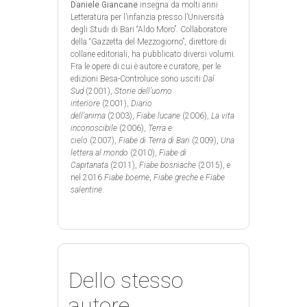
Daniele Giancane
insegna da molti anni
Letteratura per l’infanzia presso l’Università
degli Studi di Bari “Aldo Moro”. Collaboratore
della “Gazzetta del Mezzogiorno”, direttore di
collane editoriali, ha pubblicato diversi volumi.
Fra le opere di cui è autore e curatore, per le
edizioni Besa-Controluce sono usciti
Dal
Sud
(2001),
Storie dell’uomo
interiore
(2001),
Diario
dell’anima
(2003),
Fiabe lucane
(2006),
La vita
inconoscibile
(2006),
Terra e
cielo
(2007),
Fiabe di Terra di Bari
(2009),
Una
lettera al mondo
(2010),
Fiabe di
Capitanata
(2011),
Fiabe bosniache
(2015), e
nel 2016
Fiabe boeme
,
Fiabe greche
e
Fiabe
salentine
.
Dello stesso
autore