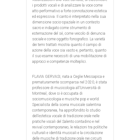
i prodotti vocali e di analizzare la voce come
atto performativo a forte connotazione estetica
ed espressiva. Il canto è interpretato nella sua
dimensione socio-spaziale in un contesto
sacro e indagato come strumento di
esternazione del sé, come veicolo di denuncia
sociale e come oggetto fonografico. La varietà
dei temi trattati mostra quanto il campo di
azione della voce sia vasto e, pertanto, quanto
il suo esame necessiti di una mobilitazione di
approcci e competenze molteplici.
FLAVIA GERVASI, nata a Ceglie Messapica e
prematuramente scomparsa nel 2020, è stata
professore di musicologia all’Università di
Montreal, dove si è occupata di
sociomusicologia e musiche pop e world.
Specialista della scena musicale salentina
contemporanea, ha approfondito lo studio
dell’estetica vocale di tradizione orale nelle
pratiche vocali del Salento contadino e nel
revival contemporaneo, le relazioni tra politiche
culturali e identità musicali e la circolazione
delle musiche di tradizione orale nei circuiti