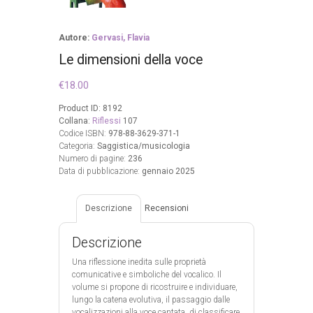
Autore:
Gervasi, Flavia
Le dimensioni della voce
€
18.00
Product ID:
8192
Collana:
Riflessi
107
Codice ISBN:
978-88-3629-371-1
Categoria:
Saggistica/musicologia
Numero di pagine:
236
Data di pubblicazione:
gennaio 2025
Descrizione
Recensioni
Descrizione
Una riflessione inedita sulle proprietà
comunicative e simboliche del vocalico. Il
volume si propone di ricostruire e individuare,
lungo la catena evolutiva, il passaggio dalle
vocalizzazioni alla voce cantata, di classificare