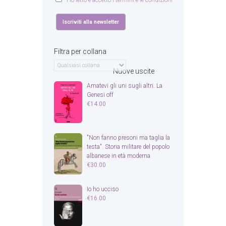
Ho letto e accetto i termini e le condizioni
Filtra per collana
Nuove uscite
Amatevi gli uni sugli altri. La
Genesi off
€
14.00
"Non fanno presoni ma taglia la
testa". Storia militare del popolo
albanese in età moderna
€
30.00
Io ho ucciso
€
16.00