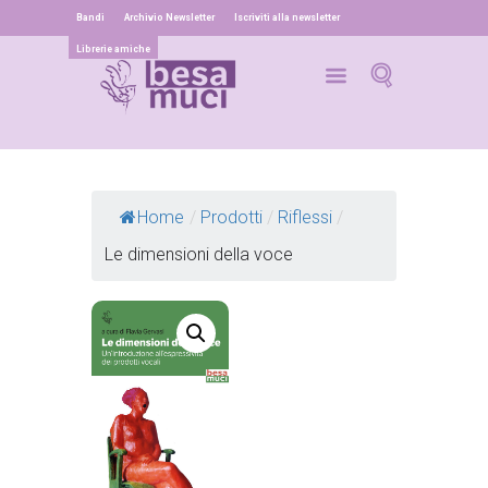
Bandi
Archivio Newsletter
Iscriviti alla newsletter
Librerie amiche
Home
/
Prodotti
/
Riflessi
/
Le dimensioni della voce