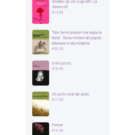
Amatevi gli uni sugli altri. La
Genesi off
€
14.00
"Non fanno presoni ma taglia la
testa". Storia militare del popolo
albanese in età moderna
€
30.00
Io ho ucciso
€
16.00
Gli occhi verdi del vento
€
17.00
Forever
€
16.00