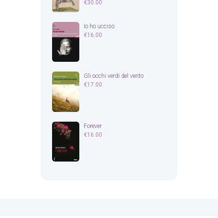
€
30.00
Io ho ucciso
€
16.00
Gli occhi verdi del vento
€
17.00
Forever
€
16.00