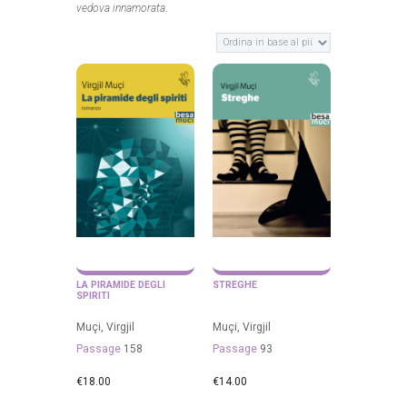
vedova innamorata
.
LA PIRAMIDE DEGLI
STREGHE
SPIRITI
Muçi, Virgjil
Muçi, Virgjil
Passage
158
Passage
93
€
18.00
€
14.00