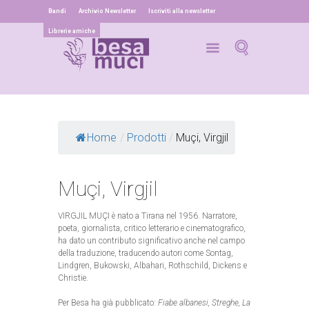
Bandi
Archivio Newsletter
Iscriviti alla newsletter
Librerie amiche
Home
/
Prodotti
/
Muçi, Virgjil
Muçi, Virgjil
VIRGJIL MUÇI è nato a Tirana nel 1956. Narratore,
poeta, giornalista, critico letterario e cinematografico,
ha dato un contributo significativo anche nel campo
della traduzione, traducendo autori come Sontag,
Lindgren, Bukowski, Albahari, Rothschild, Dickens e
Christie.
Per Besa ha già pubblicato:
Fiabe albanesi, Streghe, La