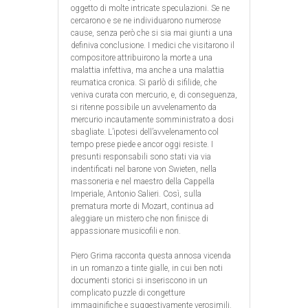
oggetto di molte intricate speculazioni. Se ne
cercarono e se ne individuarono numerose
cause, senza però che si sia mai giunti a una
definiva conclusione. I medici che visitarono il
compositore attribuirono la morte a una
malattia infettiva, ma anche a una malattia
reumatica cronica. Si parlò di sifilide, che
veniva curata con mercurio, e, di conseguenza,
si ritenne possibile un avvelenamento da
mercurio incautamente somministrato a dosi
sbagliate. L’ipotesi dell’avvelenamento col
tempo prese piede e ancor oggi resiste. I
presunti responsabili sono stati via via
indentificati nel barone von Swieten, nella
massoneria e nel maestro della Cappella
Imperiale, Antonio Salieri. Così, sulla
prematura morte di Mozart, continua ad
aleggiare un mistero che non finisce di
appassionare musicofili e non.
Piero Grima racconta questa annosa vicenda
in un romanzo a tinte gialle, in cui ben noti
documenti storici si inseriscono in un
complicato puzzle di congetture
immaginifiche e suggestivamente verosimili.