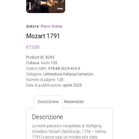
Autore:
Piero Grima
Mozart 1791
€
15.00
Product ID:
8293
Collana:
Nadir
155
Codice ISBN:
978-88-3629-416-9
Categoria:
Letteratura italiana/romanzo
Numero di pagine:
120
Data di pubblicazione:
aprile 2025
Descrizione
Recensioni
Descrizione
La morte precoce e inaspettata di Wolfgang
Amadeus Mozart (Salisburgo, 1756 – Vienna,
1791) è ancor oggi un mistero ed è stata