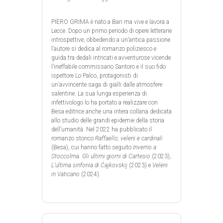
PIERO GRIMA è nato a Bari ma vive e lavora a
Lecce. Dopo un primo periodo di opere letterarie
introspettive, obbedendo a un’antica passione
l’autore si dedica al romanzo poliziesco e
guida tra dedali intricati e avventurose vicende
l’ineffabile commissario Santoro e il suo fido
ispettore Lo Palco, protagonisti di
un’avvincente saga di gialli dalle atmosfere
salentine. La sua lunga esperienza di
infettivologo lo ha portato a realizzare con
Besa editrice anche una intera collana dedicata
allo studio delle grandi epidemie della storia
dell’umanità. Nel 2022 ha pubblicato il
romanzo storico
Raffaello, veleni e cardinali
(Besa), cui hanno fatto seguito
Inverno a
Stoccolma. Gli ultimi giorni di Cartesio
(2023),
L’ultima sinfonia di Čajkovskij
(2023) e
Veleni
in Vaticano
(2024).