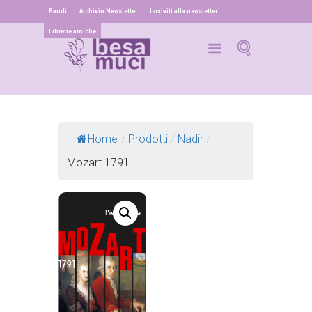
Bandi
Archivio Newsletter
Iscriviti alla newsletter
Librerie amiche
Home
/
Prodotti
/
Nadir
/
Mozart 1791