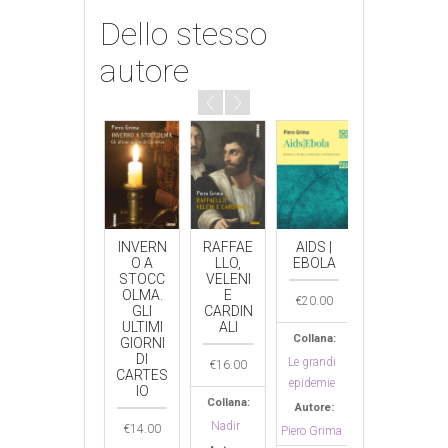
Dello stesso
autore
VELENI
INVERN
RAFFAE
AIDS |
CORON
IN
O A
LLO,
EBOLA
AVIRUS
VATICA
STOCC
VELENI
NO
OLMA.
E
€
20.00
€
20.00
GLI
CARDIN
ULTIMI
ALI
€
16.00
Collana:
Collana:
GIORNI
DI
Le grandi
Le grandi
€
16.00
Collana:
CARTES
epidemie
epidemie
IO
Nadir
Collana:
Autore:
Autore:
Autore:
Nadir
€
14.00
Piero Grima
Piero Grima
Piero Grima