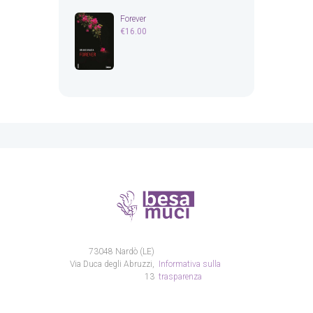
Forever
€
16.00
73048 Nardò (LE)
Via Duca degli Abruzzi,
Informativa sulla
13
trasparenza