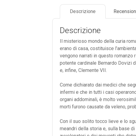
Descrizione
Recension
Descrizione
Il misterioso mondo della curia roma
erano di casa, costituisce l’ambient
vengono narrati in questo romanzo rig
potente cardinale Bernardo Dovizi d
e, infine, Clemente VII.
Come dichiarato dai medici che seguir
infermi e che in tutti i casi opera
organi addominali, è molto verosimil
morti furono causate da veleno, pro
Con il suo solito tocco lieve e lo sg
meandri della storia e, sulla base di
avvelenatori e dei moventi che deter