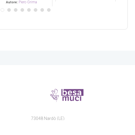
73048 Nardò (LE)
Via Duca degli Abruzzi, 13
Informativa sulla trasparenza