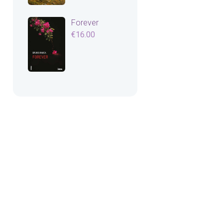
Forever
€
16.00