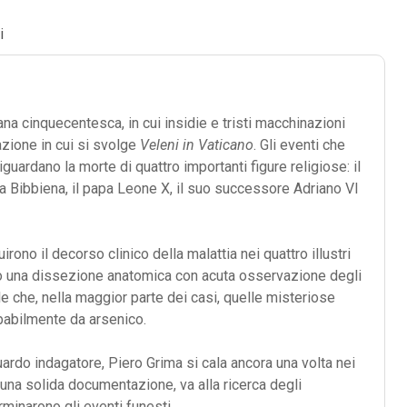
i
na cinquecentesca, in cui insidie e tristi macchinazioni
azione in cui si svolge
Veleni in Vaticano
. Gli eventi che
uardano la morte di quattro importanti figure religiose: il
a Bibbiena, il papa Leone X, il suo successore Adriano VI
ono il decorso clinico della malattia nei quattro illustri
rono una dissezione anatomica con acuta osservazione degli
e che, nella maggior parte dei casi, quelle misteriose
babilmente da arsenico.
uardo indagatore, Piero Grima si cala ancora una volta nei
 una solida documentazione, va alla ricerca degli
minarono gli eventi funesti.