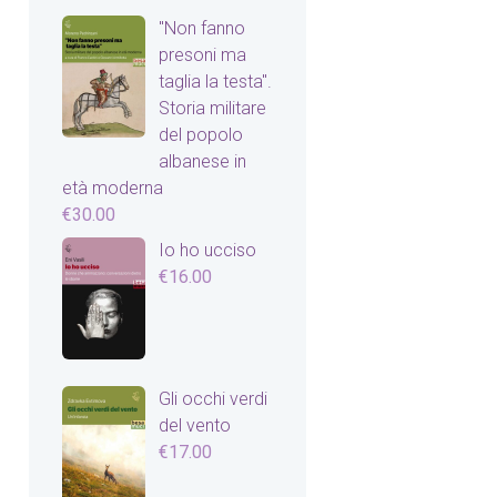
"Non fanno
presoni ma
taglia la testa".
Storia militare
del popolo
albanese in
età moderna
€
30.00
Io ho ucciso
€
16.00
Gli occhi verdi
del vento
€
17.00