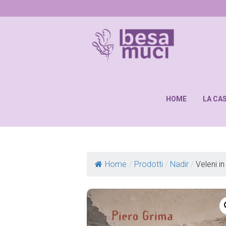
HOME
LA CA
Home
/
Prodotti
/
Nadir
/
Veleni i