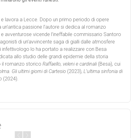
e lavora a Lecce. Dopo un primo periodo di opere
a un’antica passione l’autore si dedica al romanzo
ati e avventurose vicende l’ineffabile commissario Santoro
tagonisti di un’avvincente saga di gialli dalle atmosfere
i infettivologo lo ha portato a realizzare con Besa
icata allo studio delle grandi epidemie della storia
o il romanzo storico
Raffaello, veleni e cardinali
(Besa), cui
lma. Gli ultimi giorni di Cartesio
(2023),
L’ultima sinfonia di
o
(2024).
e