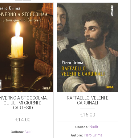
A.
RAFFAELLO, VELENI E
AIDS | EBOLA
CARDINALI
€
20.00
€
16.00
Le grandi epidemie
Collana:
Nadir
Collana:
Piero Grima
Autore:
Piero Grima
Autore: