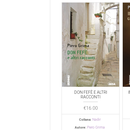
1
DON FEFÈ E ALTRI
INVERNO A STOCCOLM
RACCONTI
GLI ULTIMI GIORNI DI
CARTESIO
€
16.00
€
14.00
Nadir
Collana:
ma
Nadir
Collana:
Piero Grima
Autore: