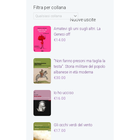
Filtra per collana
Nuove uscite
Amatevi gli uni sugli altri. La
Genesi off
€
14.00
"Non fanno presoni ma taglia la
testa". Storia militare del popolo
albanese in età moderna
€
30.00
Io ho ucciso
€
16.00
Gli occhi verdi del vento
€
17.00