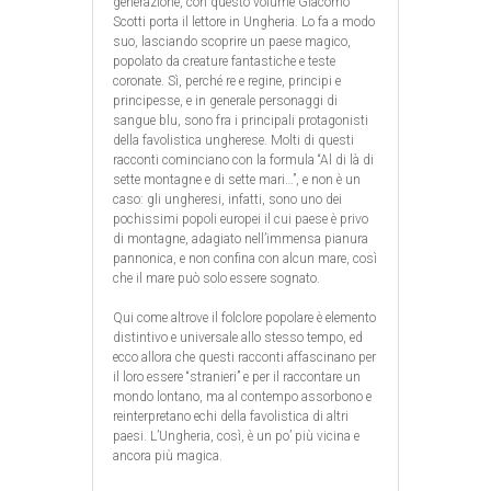
generazione, con questo volume Giacomo
Scotti porta il lettore in Ungheria. Lo fa a modo
suo, lasciando scoprire un paese magico,
popolato da creature fantastiche e teste
coronate. Sì, perché re e regine, principi e
principesse, e in generale personaggi di
sangue blu, sono fra i principali protagonisti
della favolistica ungherese. Molti di questi
racconti cominciano con la formula “Al di là di
sette montagne e di sette mari…”, e non è un
caso: gli ungheresi, infatti, sono uno dei
pochissimi popoli europei il cui paese è privo
di montagne, adagiato nell’immensa pianura
pannonica, e non confina con alcun mare, così
che il mare può solo essere sognato.
Qui come altrove il folclore popolare è elemento
distintivo e universale allo stesso tempo, ed
ecco allora che questi racconti affascinano per
il loro essere “stranieri” e per il raccontare un
mondo lontano, ma al contempo assorbono e
reinterpretano echi della favolistica di altri
paesi. L’Ungheria, così, è un po’ più vicina e
ancora più magica.