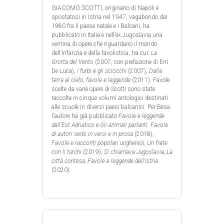
GIACOMO SCOTTI, originario di Napoli e
spostatosi in Istria nel 1947, vagabondo dal
1980 fra il paese natale e i Balcani, ha
pubblicato in Italia e nell’ex Jugoslavia una
ventina di opere che riguardano il mondo
dell’infanzia e della favolistica, tra cui:
La
Grotta del Vento
(2007, con prefazione di Erri
De Luca),
I furbi e gli sciocchi
(2007),
Dalla
terra al cielo, favole e leggende
(2011). Favole
scelte da varie opere di Scotti sono state
raccolte in cinque volumi antologici destinati
alle scuole in diversi paesi balcanici. Per Besa
l’autore ha già pubblicato
Favole e leggende
dall’Est Adriatico
e
Gli animali parlanti. Favole
di autori serbi in versi e in prosa
(2018);
Favole e racconti popolari ungheresi, Un frate
con li turchi
(2019);
Si chiamava Jugoslavia,
La
città contesa, Favole e leggende dell’Istria
(2020).