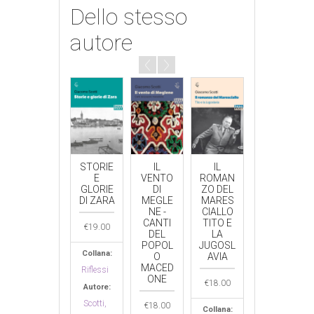
Dello stesso
autore
CARTE
STORIE
IL
IL
FIABE
SPARSE
E
VENTO
ROMAN
MACED
DI UN
GLORIE
DI
ZO DEL
ONI
VAGAB
DI ZARA
MEGLE
MARES
ONDO.
NE -
CIALLO
€
14.00
VIAGGI
CANTI
TITO E
€
19.00
NEI
DEL
LA
Collana:
BALCAN
POPOL
JUGOSL
Collana:
I
O
AVIA
Passage
OCCIDE
MACED
Riflessi
Autore:
NTALI
ONE
€
18.00
Autore:
Scotti,
Scotti,
€
18.00
€
18.00
Giacomo
Collana: