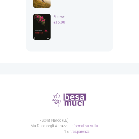
Forever
€
16.00
73048 Nardò (LE)
Via Duca degli Abruzzi,
Informativa sulla
13
trasparenza