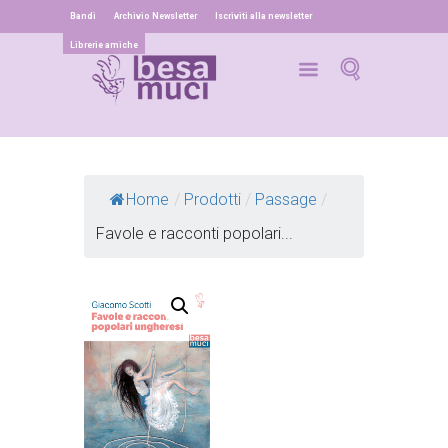
Bandi
Archivio Newsletter
Iscriviti alla newsletter
Librerie amiche
Home
/
Prodotti
/
Passage
/
Favole e racconti popolari...