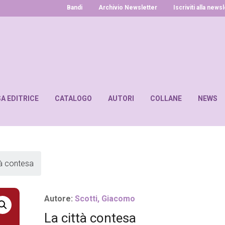
Bandi
Archivio Newsletter
Iscriviti alla news
SA EDITRICE
CATALOGO
AUTORI
COLLANE
NEWS
tà contesa
Autore:
Scotti, Giacomo
La città contesa