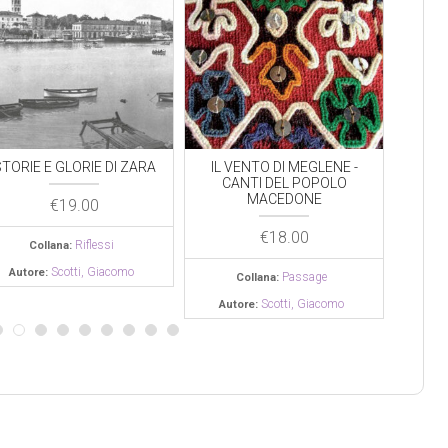
TORIE E GLORIE DI ZARA
IL VENTO DI MEGLENE -
I
CANTI DEL POPOLO
MARE
MACEDONE
€
19.00
€
18.00
Riflessi
Collana:
Scotti, Giacomo
Autore:
Passage
Collana:
Scotti, Giacomo
Autore:
Aut