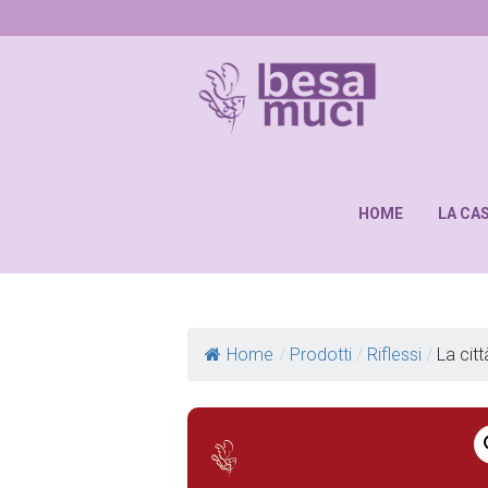
HOME
LA CA
Home
/
Prodotti
/
Riflessi
/
La cit