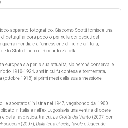
i
ricco apparato fotografico, Giacomo Scotti fornisce una
a di dettagli ancora poco o per nulla conosciuti del
 guerra mondiale all’annessione di Fiume all’Italia,
o e lo Stato Libero di Riccardo Zanella.
alta europea sia per la sua attualità, sia perché conserva le
eriodo 1918-1924, anni in cui fu contesa e tormentata,
rra (ottobre 1918) ai primi mesi della sua annessione
i e spostatosi in Istria nel 1947, vagabondo dal 1980
bblicato in Italia e nell’ex Jugoslavia una ventina di opere
e della favolistica, tra cui:
La Grotta del Vento
(2007, con
gli sciocchi
(2007),
Dalla terra al cielo, favole e leggende