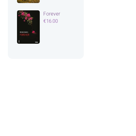
Forever
€
16.00