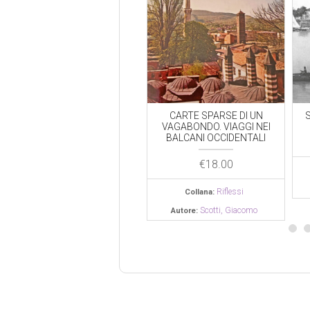
FAVOLE E RACCONTI
CARTE SPARSE DI UN
S
POPOLARI UNGHERESI
VAGABONDO. VIAGGI NEI
BALCANI OCCIDENTALI
€
17.00
€
18.00
Passage
Collana:
Riflessi
Collana:
Scotti, Giacomo
Autore:
Scotti, Giacomo
Autore: