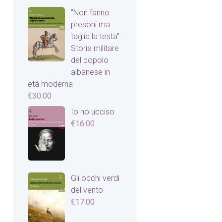
"Non fanno
presoni ma
taglia la testa".
Storia militare
del popolo
albanese in
età moderna
€
30.00
Io ho ucciso
€
16.00
Gli occhi verdi
del vento
€
17.00